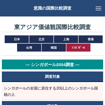
意識の国際比較調査
東アジア価値観国際比較調査
日本
北京
上海
香港
台湾
韓国
ｼﾝｶﾞﾎﾟｰﾙ
― シンガポール2004調査 ―
調査対象
シンガポールの全国に居住する20以上のシンガポール国
籍の人