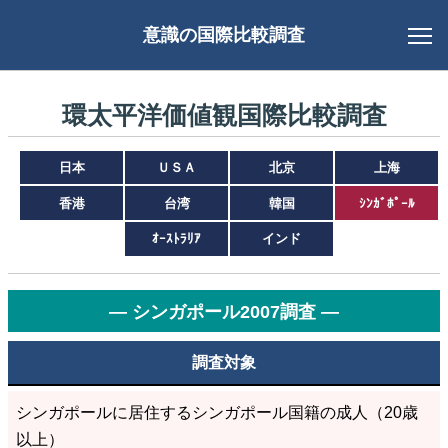
意識の国際比較調査
環太平洋価値観国際比較調査
日本
ＵＳＡ
北京
上海
香港
台湾
韓国
ｼﾝｶﾞﾎﾟｰﾙ
ｵｰｽﾄﾗﾘｱ
インド
― シンガポール2007調査 ―
調査対象
シンガポールに居住するシンガポール国籍の成人（20歳
以上）