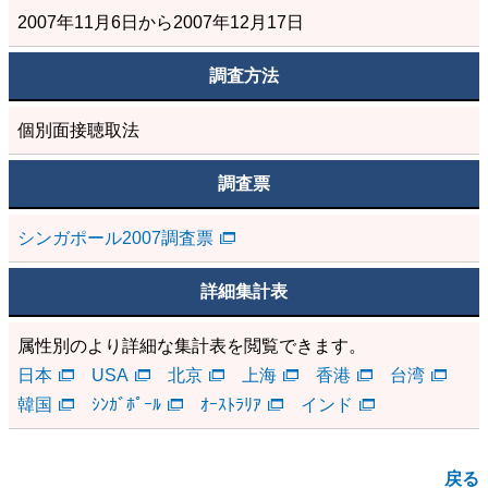
2007年11月6日から2007年12月17日
調査方法
個別面接聴取法
調査票
シンガポール2007調査票
詳細集計表
属性別のより詳細な集計表を閲覧できます。
日本
USA
北京
上海
香港
台湾
韓国
ｼﾝｶﾞﾎﾟｰﾙ
ｵｰｽﾄﾗﾘｱ
インド
戻る