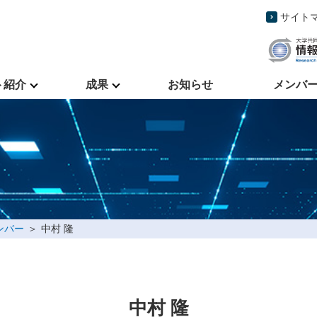
サイト
ト紹介
成果
お知らせ
メンバ
ンバー
中村 隆
中村 隆