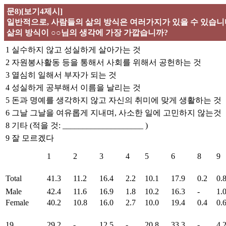
문8)[보기4제시]
일반적으로, 사람들의 삶의 방식은 여러가지가 있을 수 있습니
삶의 방식이 ○○님의 생각에 가장 가깝습니까?
1 실수하지 않고 성실하게 살아가는 것
2 자원봉사활동 등을 통해서 사회를 위해서 공헌하는 것
3 열심히 일해서 부자가 되는 것
4 성실하게 공부해서 이름을 날리는 것
5 돈과 명예를 생각하지 않고 자신의 취미에 맞게 생활하는 것
6 그날 그날을 여유롭게 지내며, 사소한 일에 고민하지 않는것
8 기타 (적을 것: ____________________ )
9 잘 모르겠다
1
2
3
4
5
6
8
9
Total
41.3
11.2
16.4
2.2
10.1
17.9
0.2
0.
Male
42.4
11.6
16.9
1.8
10.2
16.3
-
1.
Female
40.2
10.8
16.0
2.7
10.0
19.4
0.4
0.
19
29.2
-
12.5
-
20.8
33.3
-
4.