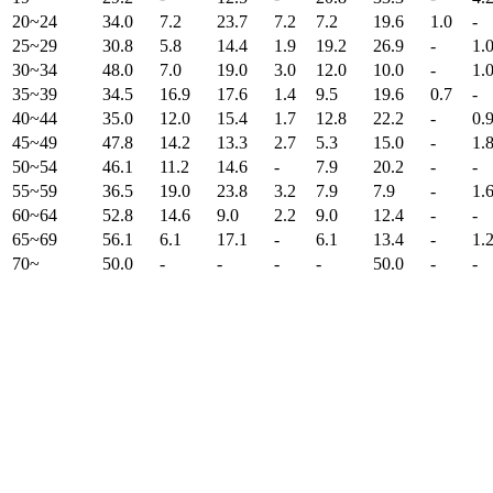
20~24
34.0
7.2
23.7
7.2
7.2
19.6
1.0
-
25~29
30.8
5.8
14.4
1.9
19.2
26.9
-
1.
30~34
48.0
7.0
19.0
3.0
12.0
10.0
-
1.
35~39
34.5
16.9
17.6
1.4
9.5
19.6
0.7
-
40~44
35.0
12.0
15.4
1.7
12.8
22.2
-
0.
45~49
47.8
14.2
13.3
2.7
5.3
15.0
-
1.
50~54
46.1
11.2
14.6
-
7.9
20.2
-
-
55~59
36.5
19.0
23.8
3.2
7.9
7.9
-
1.
60~64
52.8
14.6
9.0
2.2
9.0
12.4
-
-
65~69
56.1
6.1
17.1
-
6.1
13.4
-
1.
70~
50.0
-
-
-
-
50.0
-
-